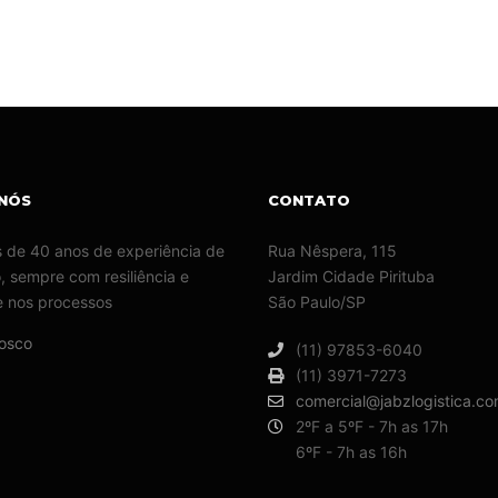
NÓS
CONTATO
 de 40 anos de experiência de
Rua Nêspera, 115
 sempre com resiliência e
Jardim Cidade Pirituba
e nos processos
São Paulo/SP
nosco
(11) 97853-6040
(11) 3971-7273
comercial@jabzlogistica.co
2ºF a 5ºF - 7h as 17h
6ºF - 7h as 16h