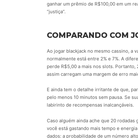
ganhar um prêmio de R$100,00 em um real
“justiça”.
COMPARANDO COM J
Ao jogar blackjack no mesmo cassino, a 
normalmente está entre 2% e 7%. A difer
perde R$5,00 a mais nos slots. Portanto, 2
assim carregam uma margem de erro maio
E ainda tem o detalhe irritante de que, p
pelo menos 10 minutos sem pausa. Se sua
labirinto de recompensas inalcançáveis.
Caso alguém ainda ache que 20 rodadas gr
você está gastando mais tempo e energia
dados: a probabilidade de um número alto