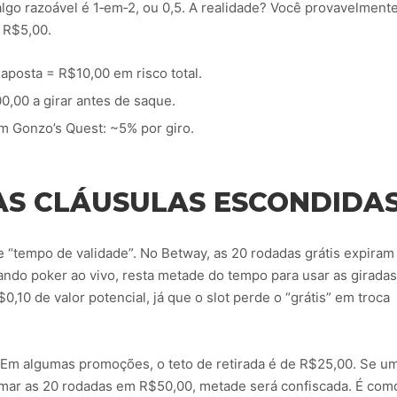
algo razoável é 1‑em‑2, ou 0,5. A realidade? Você provavelment
 R$5,00.
aposta = R$10,00 em risco total.
0,00 a girar antes de saque.
em Gonzo’s Quest: ~5% por giro.
AS CLÁUSULAS ESCONDIDA
e “tempo de validade”. No Betway, as 20 rodadas grátis expiram
ando poker ao vivo, resta metade do tempo para usar as giradas
,10 de valor potencial, já que o slot perde o “grátis” em troca
 Em algumas promoções, o teto de retirada é de R$25,00. Se u
ormar as 20 rodadas em R$50,00, metade será confiscada. É com