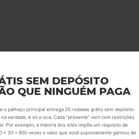
ÁTIS SEM DEPÓSITO
SÃO QUE NINGUÉM PAGA
 o palhaço principal entrega 20 rodadas grátis sem depósito
na verdade, é só a isca. Cada “presente” vem com restrições
. Por exemplo, a maioria dos sites impõe um requisito de
 20 x 30 = 600 vezes o valor que você supostamente ganhou de