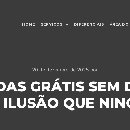
HOME
SERVIÇOS
DIFERENCIAIS
ÁREA DO
20 de dezembro de 2025
por
DAS GRÁTIS SEM 
A ILUSÃO QUE NI