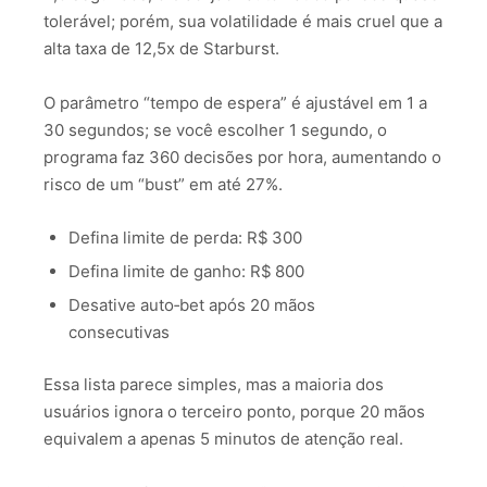
tolerável; porém, sua volatilidade é mais cruel que a
alta taxa de 12,5x de Starburst.
O parâmetro “tempo de espera” é ajustável em 1 a
30 segundos; se você escolher 1 segundo, o
programa faz 360 decisões por hora, aumentando o
risco de um “bust” em até 27%.
Defina limite de perda: R$ 300
Defina limite de ganho: R$ 800
Desative auto‑bet após 20 mãos
consecutivas
Essa lista parece simples, mas a maioria dos
usuários ignora o terceiro ponto, porque 20 mãos
equivalem a apenas 5 minutos de atenção real.