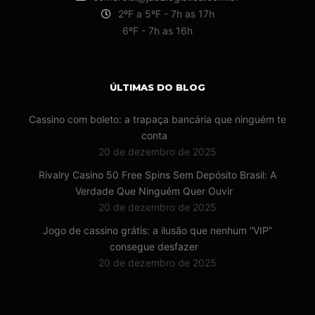
2ºF a 5ºF - 7h as 17h
6ºF - 7h as 16h
ÚLTIMAS DO BLOG
Cassino com boleto: a trapaça bancária que ninguém te
conta
20 de dezembro de 2025
Rivalry Casino 50 Free Spins Sem Depósito Brasil: A
Verdade Que Ninguém Quer Ouvir
20 de dezembro de 2025
Jogo de cassino grátis: a ilusão que nenhum “VIP”
consegue desfazer
20 de dezembro de 2025