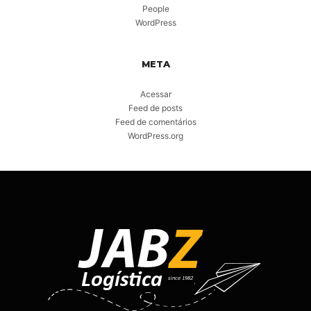
People
WordPress
META
Acessar
Feed de posts
Feed de comentários
WordPress.org