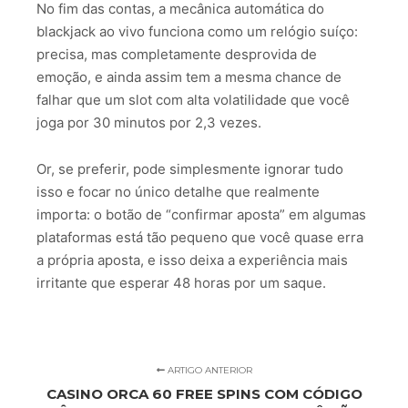
No fim das contas, a mecânica automática do
blackjack ao vivo funciona como um relógio suíço:
precisa, mas completamente desprovida de
emoção, e ainda assim tem a mesma chance de
falhar que um slot com alta volatilidade que você
joga por 30 minutos por 2,3 vezes.
Or, se preferir, pode simplesmente ignorar tudo
isso e focar no único detalhe que realmente
importa: o botão de “confirmar aposta” em algumas
plataformas está tão pequeno que você quase erra
a própria aposta, e isso deixa a experiência mais
irritante que esperar 48 horas por um saque.
ARTIGO ANTERIOR
CASINO ORCA 60 FREE SPINS COM CÓDIGO