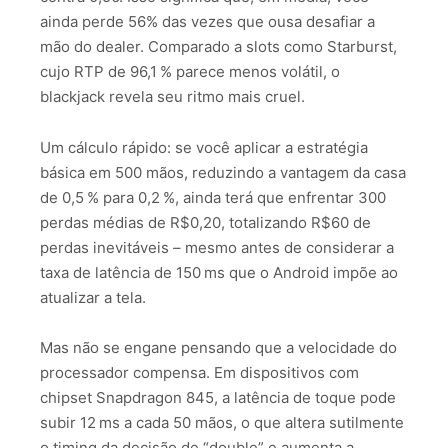
ainda perde 56% das vezes que ousa desafiar a
mão do dealer. Comparado a slots como Starburst,
cujo RTP de 96,1 % parece menos volátil, o
blackjack revela seu ritmo mais cruel.
Um cálculo rápido: se você aplicar a estratégia
básica em 500 mãos, reduzindo a vantagem da casa
de 0,5 % para 0,2 %, ainda terá que enfrentar 300
perdas médias de R$0,20, totalizando R$60 de
perdas inevitáveis – mesmo antes de considerar a
taxa de latência de 150 ms que o Android impõe ao
atualizar a tela.
Mas não se engane pensando que a velocidade do
processador compensa. Em dispositivos com
chipset Snapdragon 845, a latência de toque pode
subir 12 ms a cada 50 mãos, o que altera sutilmente
o timing da decisão de “double” e aumenta a