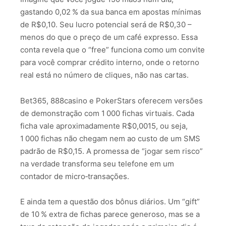
gastando 0,02 % da sua banca em apostas mínimas
de R$0,10. Seu lucro potencial será de R$0,30 –
menos do que o preço de um café expresso. Essa
conta revela que o “free” funciona como um convite
para você comprar crédito interno, onde o retorno
real está no número de cliques, não nas cartas.
Bet365, 888casino e PokerStars oferecem versões
de demonstração com 1 000 fichas virtuais. Cada
ficha vale aproximadamente R$0,0015, ou seja,
1 000 fichas não chegam nem ao custo de um SMS
padrão de R$0,15. A promessa de “jogar sem risco”
na verdade transforma seu telefone em um
contador de micro‑transações.
E ainda tem a questão dos bônus diários. Um “gift”
de 10 % extra de fichas parece generoso, mas se a