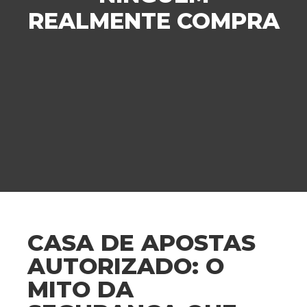
REALMENTE COMPRA
CASA DE APOSTAS
AUTORIZADO: O
MITO DA