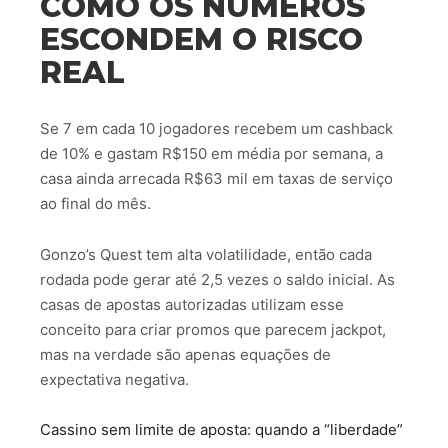
COMO OS NÚMEROS
ESCONDEM O RISCO
REAL
Se 7 em cada 10 jogadores recebem um cashback
de 10% e gastam R$150 em média por semana, a
casa ainda arrecada R$63 mil em taxas de serviço
ao final do mês.
Gonzo’s Quest tem alta volatilidade, então cada
rodada pode gerar até 2,5 vezes o saldo inicial. As
casas de apostas autorizadas utilizam esse
conceito para criar promos que parecem jackpot,
mas na verdade são apenas equações de
expectativa negativa.
Cassino sem limite de aposta: quando a “liberdade”