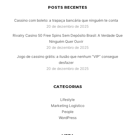
POSTS RECENTES
Cassino com boleto: a trapaça bancária que ninguém te conta
20 de dezembro de 2025
Rivalry Casino 50 Free Spins Sem Depósito Brasil: A Verdade Que
Ninguém Quer Ouvir
20 de dezembro de 2025
Jogo de cassino grátis: a ilusão que nenhum “VIP” consegue
desfazer
20 de dezembro de 2025
CATEGORIAS
Lifestyle
Marketing Logístico
People
WordPress