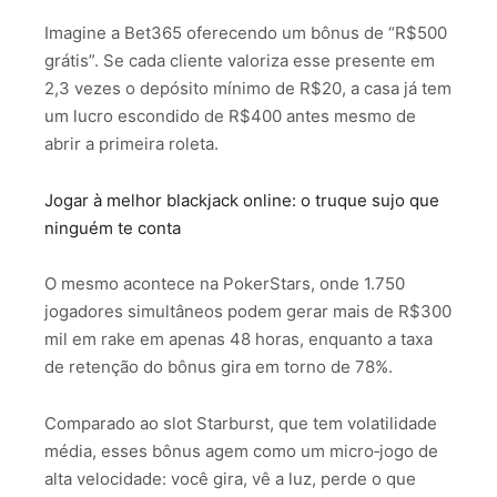
Imagine a Bet365 oferecendo um bônus de “R$500
grátis”. Se cada cliente valoriza esse presente em
2,3 vezes o depósito mínimo de R$20, a casa já tem
um lucro escondido de R$400 antes mesmo de
abrir a primeira roleta.
Jogar à melhor blackjack online: o truque sujo que
ninguém te conta
O mesmo acontece na PokerStars, onde 1.750
jogadores simultâneos podem gerar mais de R$300
mil em rake em apenas 48 horas, enquanto a taxa
de retenção do bônus gira em torno de 78%.
Comparado ao slot Starburst, que tem volatilidade
média, esses bônus agem como um micro‑jogo de
alta velocidade: você gira, vê a luz, perde o que