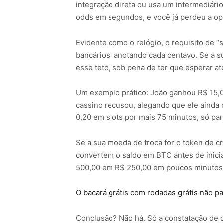
integração direta ou usa um intermediári
odds em segundos, e você já perdeu a op
Evidente como o relógio, o requisito de “s
bancários, anotando cada centavo. Se a s
esse teto, sob pena de ter que esperar até
Um exemplo prático: João ganhou R$ 15,0
cassino recusou, alegando que ele ainda 
0,20 em slots por mais 75 minutos, só par
Se a sua moeda de troca for o token de cr
convertem o saldo em BTC antes de iniciar
500,00 em R$ 250,00 em poucos minutos
O bacará grátis com rodadas grátis não pa
Conclusão? Não há. Só a constatação de 