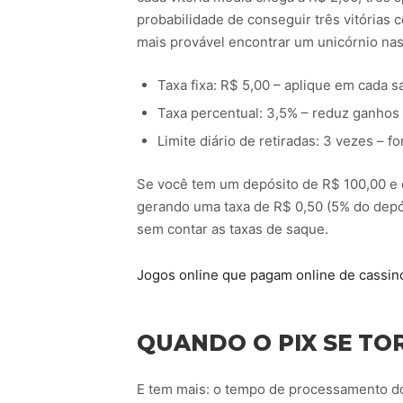
probabilidade de conseguir três vitórias 
mais provável encontrar um unicórnio nas
Taxa fixa: R$ 5,00 – aplique em cada s
Taxa percentual: 3,5% – reduz ganhos 
Limite diário de retiradas: 3 vezes – f
Se você tem um depósito de R$ 100,00 e 
gerando uma taxa de R$ 0,50 (5% do depósi
sem contar as taxas de saque.
Jogos online que pagam online de cassino
QUANDO O PIX SE T
E tem mais: o tempo de processamento do