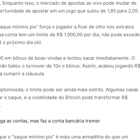
o. Enquanto isso, o mercado de apostas ao vivo pode mudar de
ortunidade de apostar em um jogo que subiu de 1,85 para 2,05.
aque mínimo pix” força o jogador a ficar de olho nos extratos
ua conta tem um limite de R$ 1.000,00 por dia, não pode excede
 o próximo dia útil.
0 em bônus de boas-vindas e tentou sacar imediatamente. O
não bateu o turnover de 10x o bônus. Assim, acabou jogando R
a cumprir a cláusula.
iptomoeda, o limite pode ser ainda mais estrito. Algumas casas
 o saque, e a volatilidade do Bitcoin pode transformar R$
.
ga as contas, mas faz a conta bancária tremer
que o “saque mínimo pix” é mais uma armadilha do que um