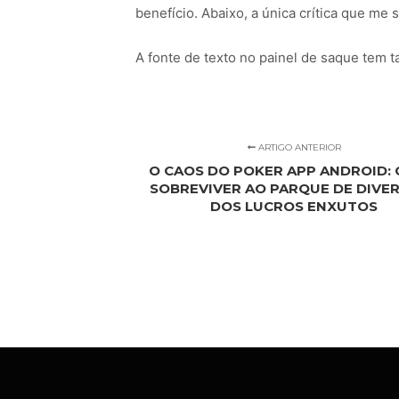
benefício. Abaixo, a única crítica que me 
A fonte de texto no painel de saque tem t
ARTIGO ANTERIOR
O CAOS DO POKER APP ANDROID:
SOBREVIVER AO PARQUE DE DIVE
DOS LUCROS ENXUTOS