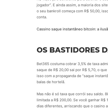
jogador”. E ainda assim, a maioria dos sit
o seu bankroll começa com R$ 50,00, isso 
conta.
Cassino saque instantâneo bitcoin: a il
OS BASTIDORES 
Bet365 costuma cobrar 3,5% de taxa admin
saque de R$ 20,00 sai por R$ 5,70, o que
isso com a propaganda de “saque instan
balas de hortelã.
Mas não é só taxa que corrói seu saldo. 8
limitada a R$ 200,00. Se você ganhar R$ 1
dias diferentes, arriscando que o casino 