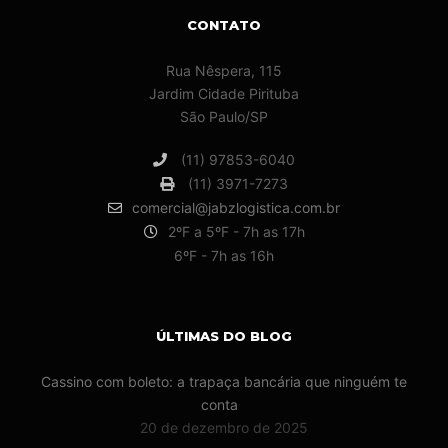
CONTATO
Rua Nêspera, 115
Jardim Cidade Pirituba
São Paulo/SP
(11) 97853-6040
(11) 3971-7273
comercial@jabzlogistica.com.br
2ºF a 5ºF - 7h as 17h
6ºF - 7h as 16h
ÚLTIMAS DO BLOG
Cassino com boleto: a trapaça bancária que ninguém te
conta
20 de dezembro de 2025