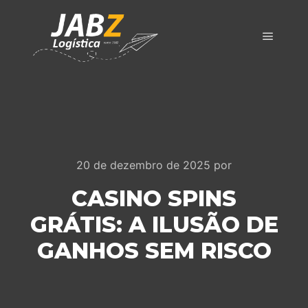
Menu pr
20 de dezembro de 2025
por
CASINO SPINS
GRÁTIS: A ILUSÃO DE
GANHOS SEM RISCO