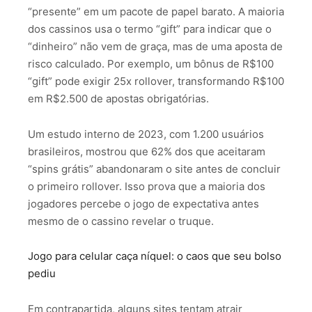
“presente” em um pacote de papel barato. A maioria
dos cassinos usa o termo “gift” para indicar que o
“dinheiro” não vem de graça, mas de uma aposta de
risco calculado. Por exemplo, um bônus de R$100
“gift” pode exigir 25x rollover, transformando R$100
em R$2.500 de apostas obrigatórias.
Um estudo interno de 2023, com 1.200 usuários
brasileiros, mostrou que 62% dos que aceitaram
“spins grátis” abandonaram o site antes de concluir
o primeiro rollover. Isso prova que a maioria dos
jogadores percebe o jogo de expectativa antes
mesmo de o cassino revelar o truque.
Jogo para celular caça níquel: o caos que seu bolso
pediu
Em contrapartida, alguns sites tentam atrair