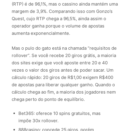
(RTP) é de 96,1%, mas o cassino ainda mantém uma
margem de 3,9%. Comparando isso com Gonzo’s
Quest, cujo RTP chega a 96,5%, ainda assim o
operador ganha porque o volume de apostas
aumenta exponencialmente.
Mas o pulo do gato está na chamada “requisitos de
rollover”. Se você recebe 20 giros grátis, a maioria
dos sites exige que você aposte entre 20 e 40
vezes o valor dos giros antes de poder sacar. Um
cálculo rápido: 20 giros de R$1,00 exigem R$400
de apostas para liberar qualquer ganho. Quando o
cálculo chega ao fim, a maioria dos jogadores nem
chega perto do ponto de equilíbrio.
Bet365: oferece 10 spins gratuitos, mas
impõe 30x rollover.
888casino: concede 25 giros, porém