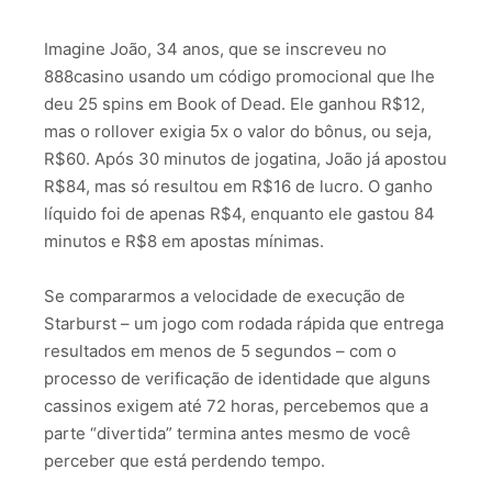
Imagine João, 34 anos, que se inscreveu no
888casino usando um código promocional que lhe
deu 25 spins em Book of Dead. Ele ganhou R$12,
mas o rollover exigia 5x o valor do bônus, ou seja,
R$60. Após 30 minutos de jogatina, João já apostou
R$84, mas só resultou em R$16 de lucro. O ganho
líquido foi de apenas R$4, enquanto ele gastou 84
minutos e R$8 em apostas mínimas.
Se compararmos a velocidade de execução de
Starburst – um jogo com rodada rápida que entrega
resultados em menos de 5 segundos – com o
processo de verificação de identidade que alguns
cassinos exigem até 72 horas, percebemos que a
parte “divertida” termina antes mesmo de você
perceber que está perdendo tempo.