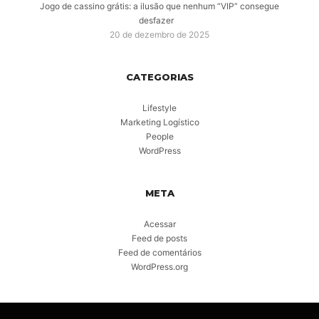
Jogo de cassino grátis: a ilusão que nenhum “VIP” consegue
desfazer
20 de dezembro de 2025
CATEGORIAS
Lifestyle
Marketing Logístico
People
WordPress
META
Acessar
Feed de posts
Feed de comentários
WordPress.org