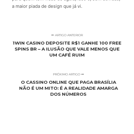
a maior piada de design que já vi.
ARTIGO ANTERIOR
1WIN CASINO DEPOSITE R$1 GANHE 100 FREE
SPINS BR – A ILUSÃO QUE VALE MENOS QUE
UM CAFÉ RUIM
PRÓXIMO ARTIGO
O CASSINO ONLINE QUE PAGA BRASÍLIA
NÃO É UM MITO: É A REALIDADE AMARGA
DOS NÚMEROS