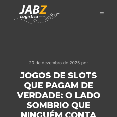
Menu pr
20 de dezembro de 2025
por
JOGOS DE SLOTS
QUE PAGAM DE
VERDADE: O LADO
SOMBRIO QUE
NINGUÉM CONTA