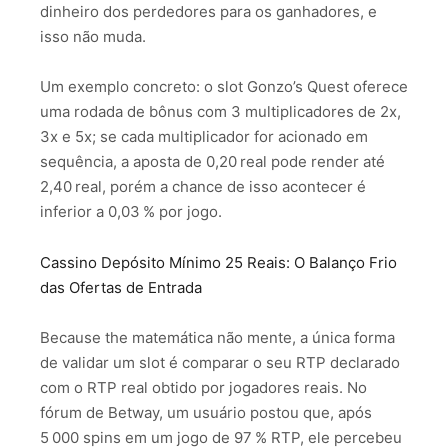
dinheiro dos perdedores para os ganhadores, e
isso não muda.
Um exemplo concreto: o slot Gonzo’s Quest oferece
uma rodada de bônus com 3 multiplicadores de 2x,
3x e 5x; se cada multiplicador for acionado em
sequência, a aposta de 0,20 real pode render até
2,40 real, porém a chance de isso acontecer é
inferior a 0,03 % por jogo.
Cassino Depósito Mínimo 25 Reais: O Balanço Frio
das Ofertas de Entrada
Because the matemática não mente, a única forma
de validar um slot é comparar o seu RTP declarado
com o RTP real obtido por jogadores reais. No
fórum de Betway, um usuário postou que, após
5 000 spins em um jogo de 97 % RTP, ele percebeu