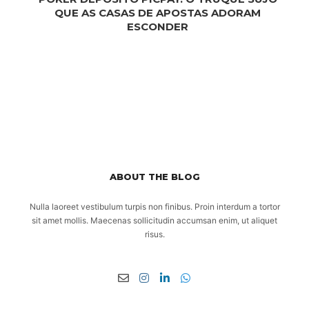
QUE AS CASAS DE APOSTAS ADORAM
ESCONDER
ABOUT THE BLOG
Nulla laoreet vestibulum turpis non finibus. Proin interdum a tortor
sit amet mollis. Maecenas sollicitudin accumsan enim, ut aliquet
risus.