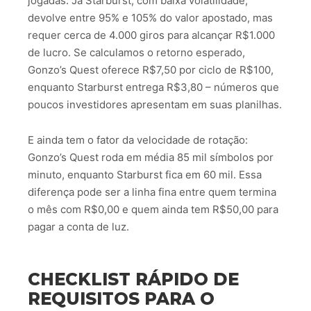
jogadas. Já Starburst, com baixa volatilidade,
devolve entre 95% e 105% do valor apostado, mas
requer cerca de 4.000 giros para alcançar R$1.000
de lucro. Se calculamos o retorno esperado,
Gonzo’s Quest oferece R$7,50 por ciclo de R$100,
enquanto Starburst entrega R$3,80 – números que
poucos investidores apresentam em suas planilhas.
E ainda tem o fator da velocidade de rotação:
Gonzo’s Quest roda em média 85 mil símbolos por
minuto, enquanto Starburst fica em 60 mil. Essa
diferença pode ser a linha fina entre quem termina
o mês com R$0,00 e quem ainda tem R$50,00 para
pagar a conta de luz.
CHECKLIST RÁPIDO DE
REQUISITOS PARA O