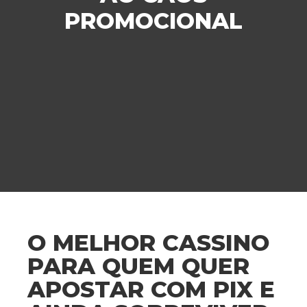
PROMOCIONAL
O MELHOR CASSINO
PARA QUEM QUER
APOSTAR COM PIX E