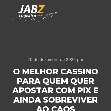
Menu pr
20 de dezembro de 2025
por
O MELHOR CASSINO
PARA QUEM QUER
APOSTAR COM PIX E
AINDA SOBREVIVER
AO CAOS