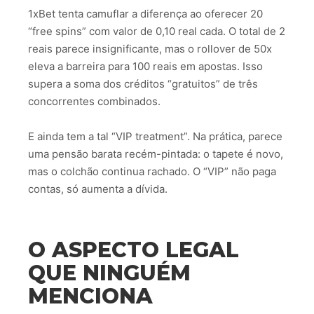
1xBet tenta camuflar a diferença ao oferecer 20
“free spins” com valor de 0,10 real cada. O total de 2
reais parece insignificante, mas o rollover de 50x
eleva a barreira para 100 reais em apostas. Isso
supera a soma dos créditos “gratuitos” de três
concorrentes combinados.
E ainda tem a tal “VIP treatment”. Na prática, parece
uma pensão barata recém-pintada: o tapete é novo,
mas o colchão continua rachado. O “VIP” não paga
contas, só aumenta a dívida.
O ASPECTO LEGAL
QUE NINGUÉM
MENCIONA