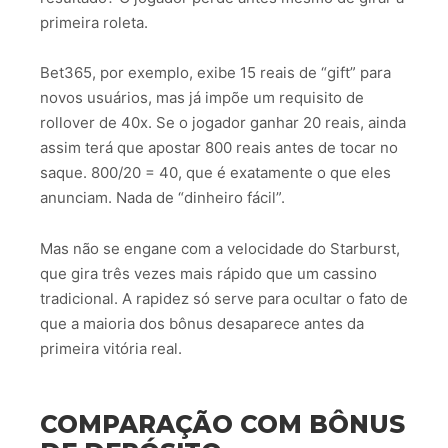
primeira roleta.
Bet365, por exemplo, exibe 15 reais de “gift” para
novos usuários, mas já impõe um requisito de
rollover de 40x. Se o jogador ganhar 20 reais, ainda
assim terá que apostar 800 reais antes de tocar no
saque. 800/20 = 40, que é exatamente o que eles
anunciam. Nada de “dinheiro fácil”.
Mas não se engane com a velocidade do Starburst,
que gira três vezes mais rápido que um cassino
tradicional. A rapidez só serve para ocultar o fato de
que a maioria dos bônus desaparece antes da
primeira vitória real.
COMPARAÇÃO COM BÔNUS