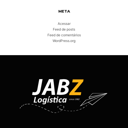
META
Acessar
Feed de posts
Feed de comentários
WordPress.org