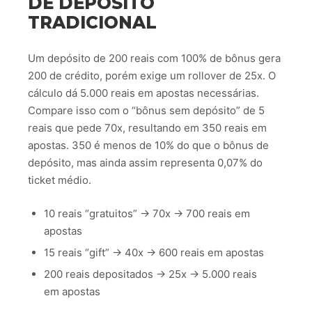
DE DEPÓSITO
TRADICIONAL
Um depósito de 200 reais com 100% de bônus gera
200 de crédito, porém exige um rollover de 25x. O
cálculo dá 5.000 reais em apostas necessárias.
Compare isso com o “bônus sem depósito” de 5
reais que pede 70x, resultando em 350 reais em
apostas. 350 é menos de 10% do que o bônus de
depósito, mas ainda assim representa 0,07% do
ticket médio.
10 reais “gratuitos” → 70x → 700 reais em
apostas
15 reais “gift” → 40x → 600 reais em apostas
200 reais depositados → 25x → 5.000 reais
em apostas