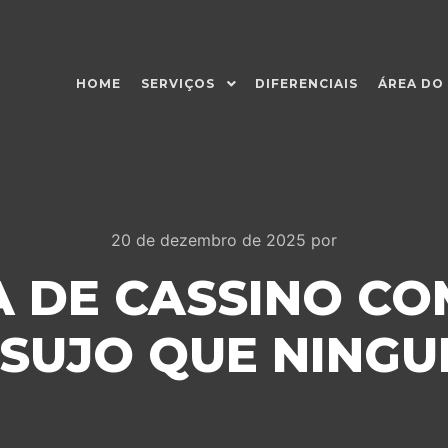
HOME
SERVIÇOS
DIFERENCIAIS
ÁREA DO
20 de dezembro de 2025
por
 DE CASSINO CO
 SUJO QUE NINGU