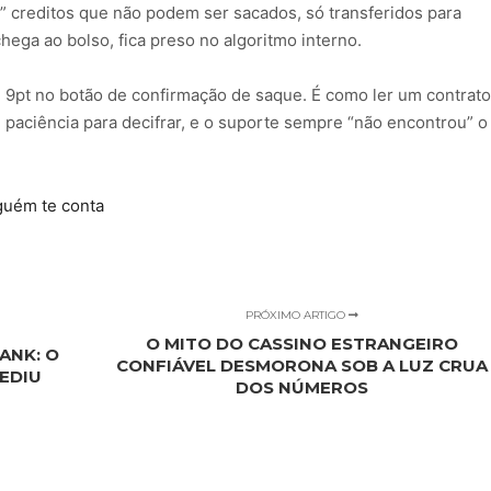
 creditos que não podem ser sacados, só transferidos para
chega ao bolso, fica preso no algoritmo interno.
te 9pt no botão de confirmação de saque. É como ler um contrato
paciência para decifrar, e o suporte sempre “não encontrou” o
guém te conta
PRÓXIMO ARTIGO
O MITO DO CASSINO ESTRANGEIRO
ANK: O
CONFIÁVEL DESMORONA SOB A LUZ CRUA
EDIU
DOS NÚMEROS