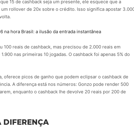
 que 15 de cashback seja um presente, ele esquece que a
um rollover de 20x sobre o crédito. Isso significa apostar 3.00
volta.
na hora Brasil: a ilusão da entrada instantânea
u 100 reais de cashback, mas precisou de 2.000 reais em
o 1.900 nas primeiras 10 jogadas. O cashback foi apenas 5% do
a, oferece picos de ganho que podem eclipsar o cashback de
ência. A diferença está nos números: Gonzo pode render 500
harem, enquanto o cashback lhe devolve 20 reais por 200 de
A DIFERENÇA