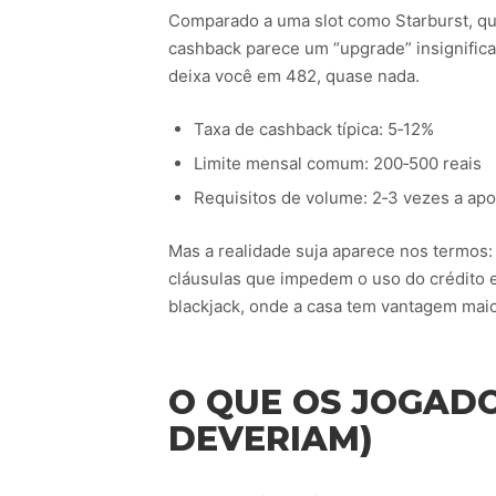
Comparado a uma slot como Starburst, que
cashback parece um “upgrade” insignifica
deixa você em 482, quase nada.
Taxa de cashback típica: 5‑12%
Limite mensal comum: 200‑500 reais
Requisitos de volume: 2‑3 vezes a apos
Mas a realidade suja aparece nos termos:
cláusulas que impedem o uso do crédito e
blackjack, onde a casa tem vantagem maio
O QUE OS JOGADO
DEVERIAM)