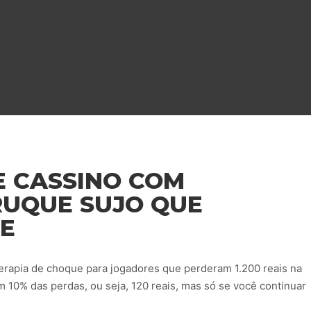
 CASSINO COM
RUQUE SUJO QUE
E
rapia de choque para jogadores que perderam 1.200 reais na
m 10% das perdas, ou seja, 120 reais, mas só se você continuar