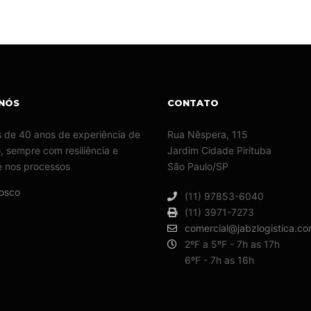
NÓS
CONTATO
 de 40 anos de experiência de
Rua Nêspera, 115
 sempre com resiliência e
Jardim Cidade Pirituba
e nos processos
São Paulo/SP
nosco
(11) 97853-6040
(11) 3971-7273
comercial@jabzlogistica.co
2ºF a 5ºF - 7h as 17h
6ºF - 7h as 16h