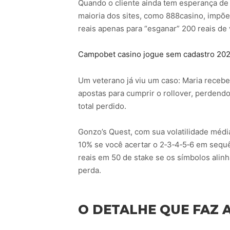
Quando o cliente ainda tem esperança de
maioria dos sites, como 888casino, impõe 
reais apenas para “esganar” 200 reais de 
Campobet casino jogue sem cadastro 2026 
Um veterano já viu um caso: Maria recebe
apostas para cumprir o rollover, perdend
total perdido.
Gonzo’s Quest, com sua volatilidade médi
10% se você acertar o 2‑3‑4‑5‑6 em sequ
reais em 50 de stake se os símbolos alin
perda.
O DETALHE QUE FAZ 