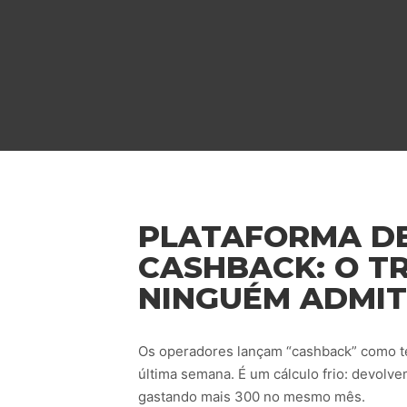
PLATAFORMA DE
CASHBACK: O T
NINGUÉM ADMIT
Os operadores lançam “cashback” como te
última semana. É um cálculo frio: devolve
gastando mais 300 no mesmo mês.