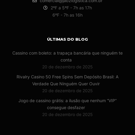
comercial@jabzlogistica.com.br
2ºF a 5ºF - 7h as 17h
6ºF - 7h as 16h
ÚLTIMAS DO BLOG
Cassino com boleto: a trapaça bancária que ninguém te
conta
20 de dezembro de 2025
Rivalry Casino 50 Free Spins Sem Depósito Brasil: A
Verdade Que Ninguém Quer Ouvir
20 de dezembro de 2025
Jogo de cassino grátis: a ilusão que nenhum “VIP”
consegue desfazer
20 de dezembro de 2025