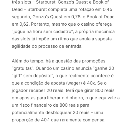
três slots – Starburst, Gonzo’s Quest e Book of
Dead – Starburst completa uma rotação em 0,45
segundo, Gonzo’s Quest em 0,78, e Book of Dead
em 0,62. Portanto, mesmo que o casino ofereça
“jogue na hora sem cadastro”, a própria mecânica
das slots já impõe um ritmo que anula a suposta
agilidade do processo de entrada.
Além do tempo, há a questão das promoções
“gratuitas”. Quando um casino anuncia “ganhe 20
“gift” sem depósito”, o que realmente acontece é
que a condição de aposta (wager) é 40x. Se o
jogador receber 20 reais, terá que girar 800 reais
em apostas para liberar o dinheiro, o que equivale a
um risco financeiro de 800 reais para
potencialmente desbloquear 20 reais – uma
proporção de 40:1 que raramente compensa.