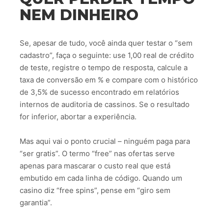
NEM DINHEIRO
Se, apesar de tudo, você ainda quer testar o “sem
cadastro”, faça o seguinte: use 1,00 real de crédito
de teste, registre o tempo de resposta, calcule a
taxa de conversão em % e compare com o histórico
de 3,5% de sucesso encontrado em relatórios
internos de auditoria de cassinos. Se o resultado
for inferior, abortar a experiência.
Mas aqui vai o ponto crucial – ninguém paga para
“ser gratis”. O termo “free” nas ofertas serve
apenas para mascarar o custo real que está
embutido em cada linha de código. Quando um
casino diz “free spins”, pense em “giro sem
garantia”.