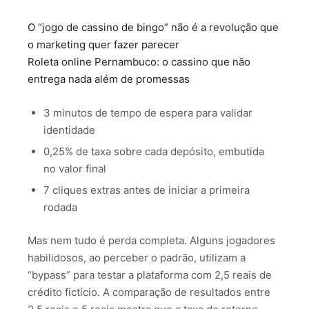
O “jogo de cassino de bingo” não é a revolução que
o marketing quer fazer parecer
Roleta online Pernambuco: o cassino que não
entrega nada além de promessas
3 minutos de tempo de espera para validar
identidade
0,25% de taxa sobre cada depósito, embutida
no valor final
7 cliques extras antes de iniciar a primeira
rodada
Mas nem tudo é perda completa. Alguns jogadores
habilidosos, ao perceber o padrão, utilizam a
“bypass” para testar a plataforma com 2,5 reais de
crédito fictício. A comparação de resultados entre