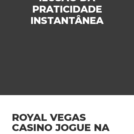
PRATICIDADE
INSTANTÂNEA
ROYAL VEGAS
CASINO JOGUE NA