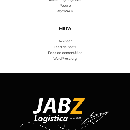
People
WordPress
META
Acessar
Feed de posts
Feed de comentários
WordPress.org