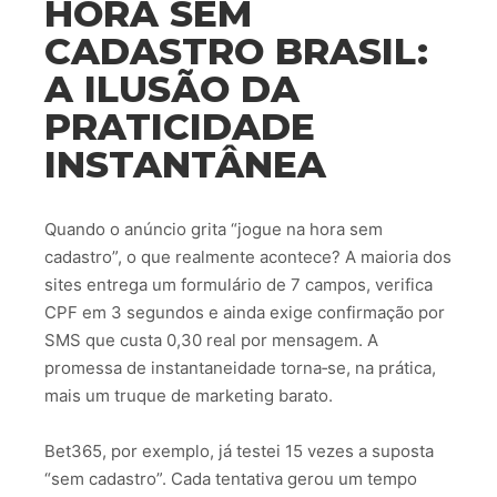
HORA SEM
CADASTRO BRASIL:
A ILUSÃO DA
PRATICIDADE
INSTANTÂNEA
Quando o anúncio grita “jogue na hora sem
cadastro”, o que realmente acontece? A maioria dos
sites entrega um formulário de 7 campos, verifica
CPF em 3 segundos e ainda exige confirmação por
SMS que custa 0,30 real por mensagem. A
promessa de instantaneidade torna‑se, na prática,
mais um truque de marketing barato.
Bet365, por exemplo, já testei 15 vezes a suposta
“sem cadastro”. Cada tentativa gerou um tempo