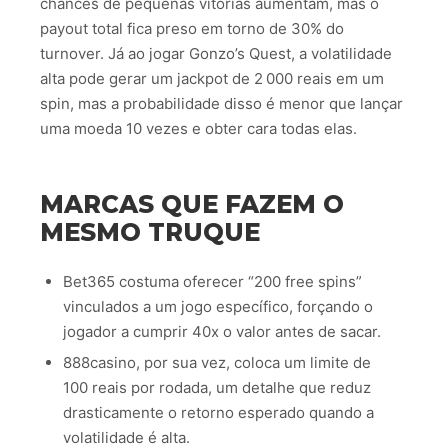
chances de pequenas vitórias aumentam, mas o
payout total fica preso em torno de 30% do
turnover. Já ao jogar Gonzo’s Quest, a volatilidade
alta pode gerar um jackpot de 2 000 reais em um
spin, mas a probabilidade disso é menor que lançar
uma moeda 10 vezes e obter cara todas elas.
MARCAS QUE FAZEM O
MESMO TRUQUE
Bet365 costuma oferecer “200 free spins”
vinculados a um jogo específico, forçando o
jogador a cumprir 40x o valor antes de sacar.
888casino, por sua vez, coloca um limite de
100 reais por rodada, um detalhe que reduz
drasticamente o retorno esperado quando a
volatilidade é alta.