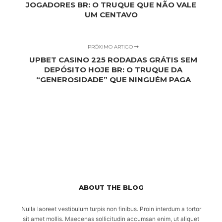
JOGADORES BR: O TRUQUE QUE NÃO VALE
UM CENTAVO
PRÓXIMO ARTIGO
UPBET CASINO 225 RODADAS GRÁTIS SEM
DEPÓSITO HOJE BR: O TRUQUE DA
“GENEROSIDADE” QUE NINGUÉM PAGA
ABOUT THE BLOG
Nulla laoreet vestibulum turpis non finibus. Proin interdum a tortor
sit amet mollis. Maecenas sollicitudin accumsan enim, ut aliquet