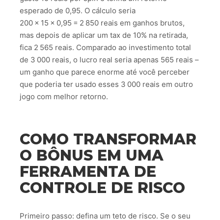
esperado de 0,95. O cálculo seria
200 × 15 × 0,95 = 2 850 reais em ganhos brutos,
mas depois de aplicar um tax de 10% na retirada,
fica 2 565 reais. Comparado ao investimento total
de 3 000 reais, o lucro real seria apenas 565 reais –
um ganho que parece enorme até você perceber
que poderia ter usado esses 3 000 reais em outro
jogo com melhor retorno.
COMO TRANSFORMAR
O BÔNUS EM UMA
FERRAMENTA DE
CONTROLE DE RISCO
Primeiro passo: defina um teto de risco. Se o seu