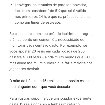
LeoVegas, na tentativa de parecer inovador,
inclui um “cashback” de 5% que só é válido
nos primeiros 24 h, o que na prática funciona
como um timer de estresse.
Se cada marca tem seu próprio labirinto de regras,
o único ponto em comum é a necessidade de
monitorar cada centavo gasto. Por exemplo, se
você apostar 20 reais em cada rodada de 200,
gastará 4 000 reais – ainda muito menos que 6 000,
mas ainda assim um número que faz a maioria dos
jogadores desistir.
O mito do bônus de 15 reais sem depósito cassino
que ninguém quer que você descubra
Para ilustrar, suponha que um jogador experiente
gaste 15 reais por spin e tenha um retorno