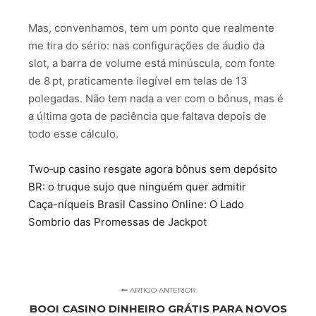
Mas, convenhamos, tem um ponto que realmente
me tira do sério: nas configurações de áudio da
slot, a barra de volume está minúscula, com fonte
de 8 pt, praticamente ilegível em telas de 13
polegadas. Não tem nada a ver com o bônus, mas é
a última gota de paciência que faltava depois de
todo esse cálculo.
Two‑up casino resgate agora bônus sem depósito
BR: o truque sujo que ninguém quer admitir
Caça-níqueis Brasil Cassino Online: O Lado
Sombrio das Promessas de Jackpot
ARTIGO ANTERIOR
BOOI CASINO DINHEIRO GRÁTIS PARA NOVOS