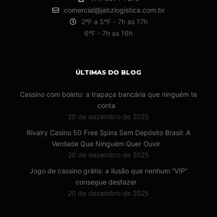
comercial@jabzlogistica.com.br
2ºF a 5ºF - 7h as 17h
6ºF - 7h as 16h
ÚLTIMAS DO BLOG
Cassino com boleto: a trapaça bancária que ninguém te
conta
20 de dezembro de 2025
Rivalry Casino 50 Free Spins Sem Depósito Brasil: A
Verdade Que Ninguém Quer Ouvir
20 de dezembro de 2025
Jogo de cassino grátis: a ilusão que nenhum “VIP”
consegue desfazer
20 de dezembro de 2025