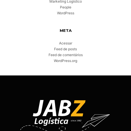
Marketing Logístico
People
WordPress
META
Acessar
Feed de posts
Feed de comentários
WordPress.org