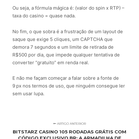
Ou seja, a fórmula mágica é: (valor do spin x RTP) –
taxa do casino = quase nada.
No fim, o que sobra é a frustração de um layout de
saque que exige 5 cliques, um CAPTCHA que
demora 7 segundos e um limite de retirada de
R$500 por dia, que impede qualquer tentativa de
converter “gratuito” em renda real.
E não me façam começar a falar sobre a fonte de
9 px nos termos de uso, que ninguém consegue ler
sem usar lupa.
ARTIGO ANTERIOR
BITSTARZ CASINO 105 RODADAS GRÁTIS COM
CÓDIGO EXCLUSIVO BR: A ARMADILHA DE