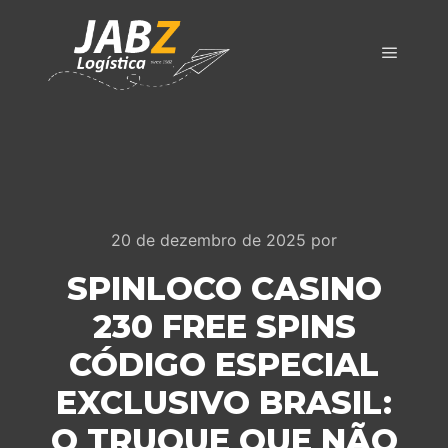
Menu pr
20 de dezembro de 2025
por
SPINLOCO CASINO
230 FREE SPINS
CÓDIGO ESPECIAL
EXCLUSIVO BRASIL:
O TRUQUE QUE NÃO