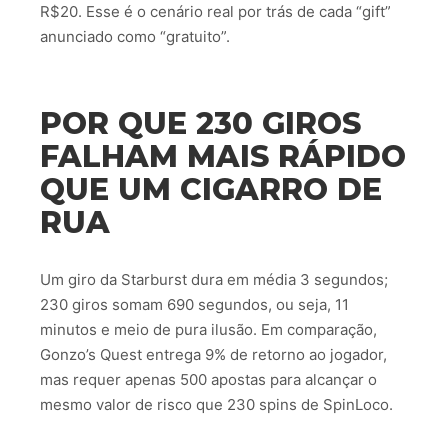
R$20. Esse é o cenário real por trás de cada “gift”
anunciado como “gratuito”.
POR QUE 230 GIROS
FALHAM MAIS RÁPIDO
QUE UM CIGARRO DE
RUA
Um giro da Starburst dura em média 3 segundos;
230 giros somam 690 segundos, ou seja, 11
minutos e meio de pura ilusão. Em comparação,
Gonzo’s Quest entrega 9% de retorno ao jogador,
mas requer apenas 500 apostas para alcançar o
mesmo valor de risco que 230 spins de SpinLoco.