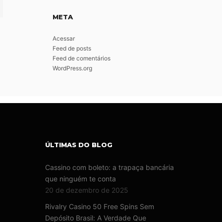
META
Acessar
Feed de posts
Feed de comentários
WordPress.org
ÚLTIMAS DO BLOG
Cassino com boleto: a trapaça bancária
que ninguém te conta
20 de dezembro de 2025
Rivalry Casino 50 Free Spins Sem
Depósito Brasil: A Verdade Que