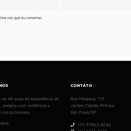
xima vez que eu comentar.
NÓS
CONTATO
 de 40 anos de experiência de
Rua Nêspera, 115
 sempre com resiliência e
Jardim Cidade Pirituba
e nos processos
São Paulo/SP
nosco
(11) 97853-6040