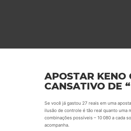
APOSTAR KENO O
CANSATIVO DE “
Se você já gastou 27 reais em uma aposta
ilusão de controle é tão real quanto uma
combinações possíveis – 10 080 a cada sor
acompanha.