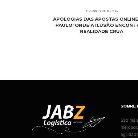
ARTIGO ANTERIOR
APOLOGIAS DAS APOSTAS ONLIN
PAULO: ONDE A ILUSÃO ENCONT
REALIDADE CRUA
SOBRE 
São mais
mercado,
agilidad