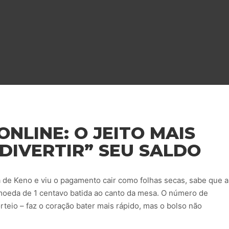
NLINE: O JEITO MAIS
DIVERTIR” SEU SALDO
 de Keno e viu o pagamento cair como folhas secas, sabe que a
 moeda de 1 centavo batida ao canto da mesa. O número de
teio – faz o coração bater mais rápido, mas o bolso não