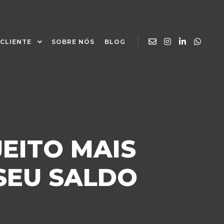
 CLIENTE
SOBRE NÓS
BLOG
JEITO MAIS
 SEU SALDO