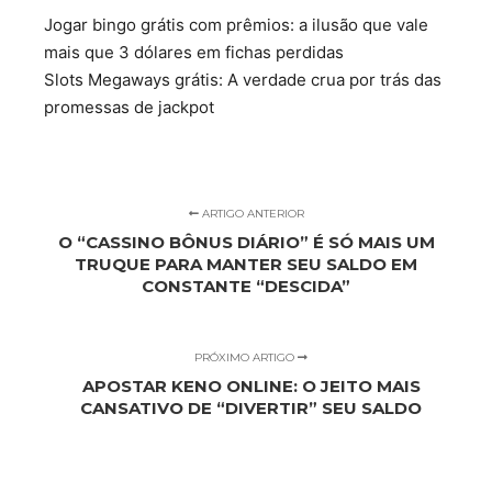
Jogar bingo grátis com prêmios: a ilusão que vale
mais que 3 dólares em fichas perdidas
Slots Megaways grátis: A verdade crua por trás das
promessas de jackpot
ARTIGO ANTERIOR
O “CASSINO BÔNUS DIÁRIO” É SÓ MAIS UM
TRUQUE PARA MANTER SEU SALDO EM
CONSTANTE “DESCIDA”
PRÓXIMO ARTIGO
APOSTAR KENO ONLINE: O JEITO MAIS
CANSATIVO DE “DIVERTIR” SEU SALDO