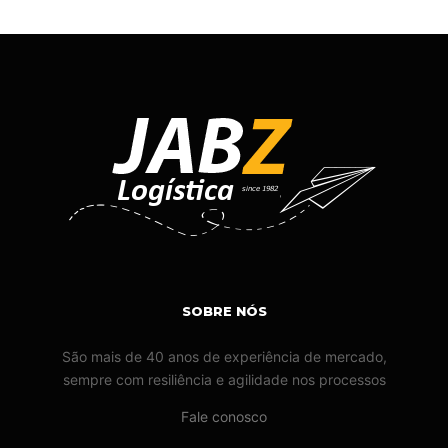
SOBRE NÓS
São mais de 40 anos de experiência de mercado,
sempre com resiliência e agilidade nos processos
Fale conosco