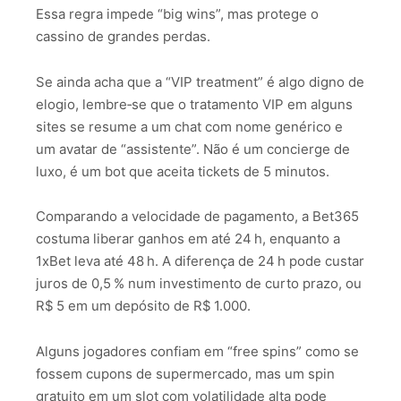
Essa regra impede “big wins”, mas protege o
cassino de grandes perdas.
Se ainda acha que a “VIP treatment” é algo digno de
elogio, lembre‑se que o tratamento VIP em alguns
sites se resume a um chat com nome genérico e
um avatar de “assistente”. Não é um concierge de
luxo, é um bot que aceita tickets de 5 minutos.
Comparando a velocidade de pagamento, a Bet365
costuma liberar ganhos em até 24 h, enquanto a
1xBet leva até 48 h. A diferença de 24 h pode custar
juros de 0,5 % num investimento de curto prazo, ou
R$ 5 em um depósito de R$ 1.000.
Alguns jogadores confiam em “free spins” como se
fossem cupons de supermercado, mas um spin
gratuito em um slot com volatilidade alta pode