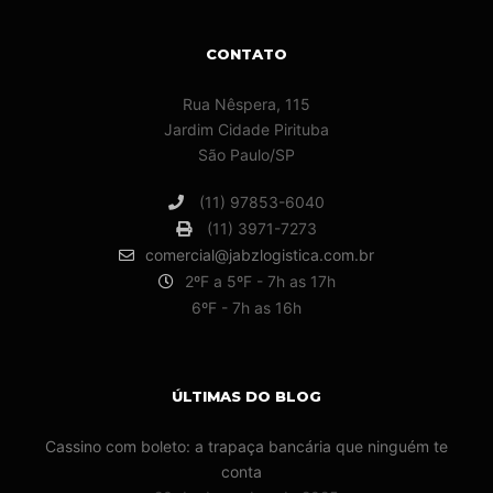
CONTATO
Rua Nêspera, 115
Jardim Cidade Pirituba
São Paulo/SP
(11) 97853-6040
(11) 3971-7273
comercial@jabzlogistica.com.br
2ºF a 5ºF - 7h as 17h
6ºF - 7h as 16h
ÚLTIMAS DO BLOG
Cassino com boleto: a trapaça bancária que ninguém te
conta