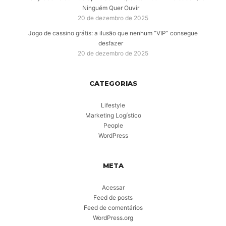
Ninguém Quer Ouvir
20 de dezembro de 2025
Jogo de cassino grátis: a ilusão que nenhum “VIP” consegue
desfazer
20 de dezembro de 2025
CATEGORIAS
Lifestyle
Marketing Logístico
People
WordPress
META
Acessar
Feed de posts
Feed de comentários
WordPress.org