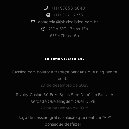
(11) 97853-6040
(11) 3971-7273
comercial@jabzlogistica.com.br
2ºF a 5ºF - 7h as 17h
6ºF - 7h as 16h
ÚLTIMAS DO BLOG
Cassino com boleto: a trapaça bancária que ninguém te
conta
20 de dezembro de 2025
Rivalry Casino 50 Free Spins Sem Depósito Brasil: A
Verdade Que Ninguém Quer Ouvir
20 de dezembro de 2025
Jogo de cassino grátis: a ilusão que nenhum “VIP”
consegue desfazer