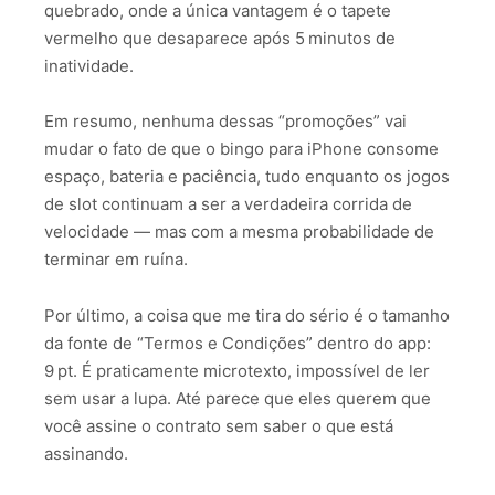
quebrado, onde a única vantagem é o tapete
vermelho que desaparece após 5 minutos de
inatividade.
Em resumo, nenhuma dessas “promoções” vai
mudar o fato de que o bingo para iPhone consome
espaço, bateria e paciência, tudo enquanto os jogos
de slot continuam a ser a verdadeira corrida de
velocidade — mas com a mesma probabilidade de
terminar em ruína.
Por último, a coisa que me tira do sério é o tamanho
da fonte de “Termos e Condições” dentro do app:
9 pt. É praticamente microtexto, impossível de ler
sem usar a lupa. Até parece que eles querem que
você assine o contrato sem saber o que está
assinando.