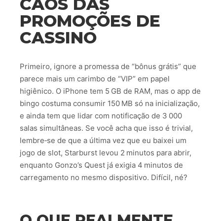
CAOS DAS
PROMOÇÕES DE
CASSINO
Primeiro, ignore a promessa de “bônus grátis” que
parece mais um carimbo de “VIP” em papel
higiênico. O iPhone tem 5 GB de RAM, mas o app de
bingo costuma consumir 150 MB só na inicialização,
e ainda tem que lidar com notificação de 3 000
salas simultâneas. Se você acha que isso é trivial,
lembre‑se de que a última vez que eu baixei um
jogo de slot, Starburst levou 2 minutos para abrir,
enquanto Gonzo’s Quest já exigia 4 minutos de
carregamento no mesmo dispositivo. Difícil, né?
O QUE REALMENTE