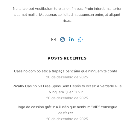
Nulla laoreet vestibulum turpis non finibus. Proin interdum a tortor
sit amet mollis. Maecenas sollicitudin accumsan enim, ut aliquet
risus.
POSTS RECENTES
Cassino com boleto: a trapaça bancária que ninguém te conta
20 de dezembro de 2025
Rivalry Casino 50 Free Spins Sem Depósito Brasil: A Verdade Que
Ninguém Quer Ouvir
20 de dezembro de 2025
Jogo de cassino grátis: a ilusão que nenhum “VIP” consegue
desfazer
20 de dezembro de 2025