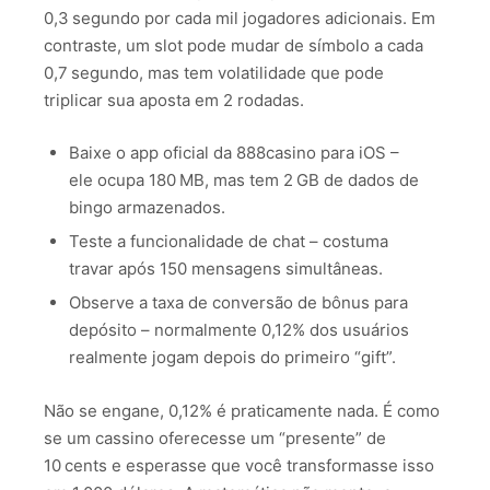
0,3 segundo por cada mil jogadores adicionais. Em
contraste, um slot pode mudar de símbolo a cada
0,7 segundo, mas tem volatilidade que pode
triplicar sua aposta em 2 rodadas.
Baixe o app oficial da 888casino para iOS –
ele ocupa 180 MB, mas tem 2 GB de dados de
bingo armazenados.
Teste a funcionalidade de chat – costuma
travar após 150 mensagens simultâneas.
Observe a taxa de conversão de bônus para
depósito – normalmente 0,12% dos usuários
realmente jogam depois do primeiro “gift”.
Não se engane, 0,12% é praticamente nada. É como
se um cassino oferecesse um “presente” de
10 cents e esperasse que você transformasse isso