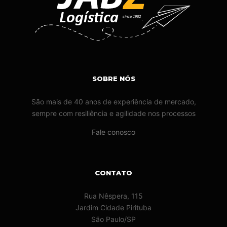
SOBRE NÓS
São mais de 40 anos de experiência de mercado,
sempre com resiliência e agilidade nos processos
Fale conosco
CONTATO
Rua Nêspera, 115
Jardim Cidade Pirituba
São Paulo/SP