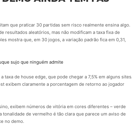
am que praticar 30 partidas sem risco realmente ensina algo.
e resultados aleatórios, mas não modificam a taxa fixa de
les mostra que, em 30 jogos, a variação padrão fica em 0,31,
ruque sujo que ninguém admite
a taxa de house edge, que pode chegar a 7,5% em alguns sites
est exibem claramente a porcentagem de retorno ao jogador
ino, exibem números de vitória em cores diferentes – verde
 a tonalidade de vermelho é tão clara que parece um aviso de
ce no demo.