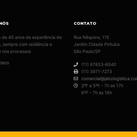
NÓS
CONTATO
 de 40 anos de experiência de
Rua Nêspera, 115
 sempre com resiliência e
Jardim Cidade Pirituba
e nos processos
São Paulo/SP
nosco
(11) 97853-6040
(11) 3971-7273
comercial@jabzlogistica.co
2ºF a 5ºF - 7h as 17h
6ºF - 7h as 16h