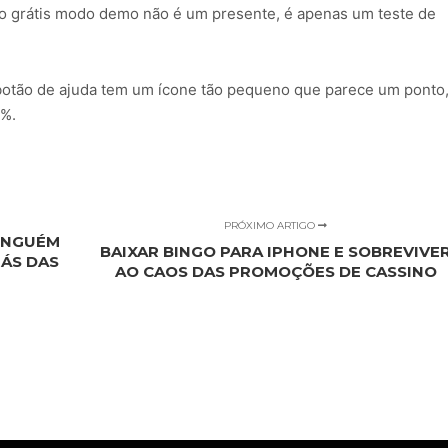
keno grátis modo demo não é um presente, é apenas um teste de
o botão de ajuda tem um ícone tão pequeno que parece um ponto
0%.
PRÓXIMO ARTIGO
INGUÉM
BAIXAR BINGO PARA IPHONE E SOBREVIVE
RÁS DAS
AO CAOS DAS PROMOÇÕES DE CASSINO