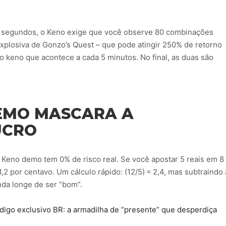
5 segundos, o Keno exige que você observe 80 combinações
explosiva de Gonzo’s Quest – que pode atingir 250% de retorno
o keno que acontece a cada 5 minutos. No final, as duas são
EMO MASCARA A
UCRO
 Keno demo tem 0% de risco real. Se você apostar 5 reais em 8
,2 por centavo. Um cálculo rápido: (12/5) = 2,4, mas subtraindo 
nda longe de ser “bom”.
ódigo exclusivo BR: a armadilha de “presente” que desperdiça