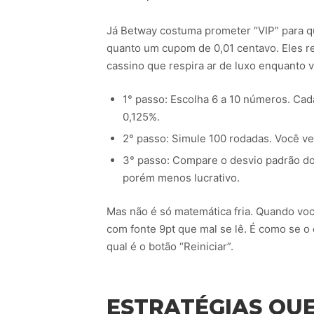
Já Betway costuma prometer “VIP” para qu
quanto um cupom de 0,01 centavo. Eles re
cassino que respira ar de luxo enquanto 
1° passo: Escolha 6 a 10 números. Ca
0,125%.
2° passo: Simule 100 rodadas. Você ve
3° passo: Compare o desvio padrão do 
porém menos lucrativo.
Mas não é só matemática fria. Quando vo
com fonte 9pt que mal se lê. É como se 
qual é o botão “Reiniciar”.
ESTRATÉGIAS QU