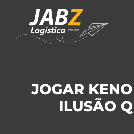
JOGAR KENO
ILUSÃO Q