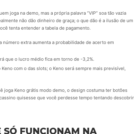
em joga na demo, mas a própria palavra “VIP” soa tão vazia
almente não dão dinheiro de graça; o que dão é a ilusão de um
você tenta entender a tabela de pagamento.
da número extra aumenta a probabilidade de acerto em
rá que o lucro médio fica em torno de -3,2%.
Keno com o das slots; o Keno será sempre mais previsível,
cê joga Keno grátis modo demo, o design costuma ter botões
o cassino quisesse que você perdesse tempo tentando descobrir
E SÓ FUNCIONAM NA