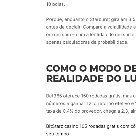
10 bolas.
Porque, enquanto o Starburst gira em 3,
antes de decidir. Compare a volatilidade 
em um spin – com a lentidão de um sortei
apenas calculadoras de probabilidade.
COMO O MODO D
REALIDADE DO L
Bet365 oferece 150 rodadas grátis, mas o
números e ganhar 12, o retorno efetivo é 1
taxa de 0,4% do provedor, chega a 2,3, ai
BitStarz casino 105 rodadas grátis com c
seu tempo