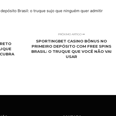
depósito Brasil: o truque sujo que ninguém quer admitir
PRÓXIMO ARTIGO
SPORTINGBET CASINO BÔNUS NO
CRETO
PRIMEIRO DEPÓSITO COM FREE SPINS
RUQUE
BRASIL: O TRUQUE QUE VOCÊ NÃO VAI
SCUBRA
USAR