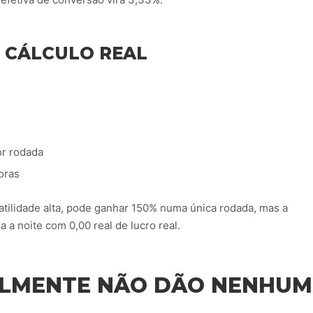
 CÁLCULO REAL
or rodada
oras
atilidade alta, pode ganhar 150% numa única rodada, mas a
 a noite com 0,00 real de lucro real.
ALMENTE NÃO DÃO NENHUM