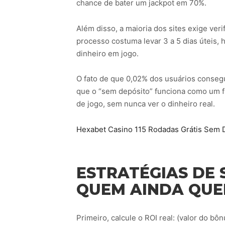
chance de bater um jackpot em 70%.
Além disso, a maioria dos sites exige ver
processo costuma levar 3 a 5 dias úteis,
dinheiro em jogo.
O fato de que 0,02% dos usuários conseg
que o “sem depósito” funciona como um f
de jogo, sem nunca ver o dinheiro real.
Hexabet Casino 115 Rodadas Grátis Sem 
ESTRATÉGIAS DE 
QUEM AINDA QUE
Primeiro, calcule o ROI real: (valor do bô