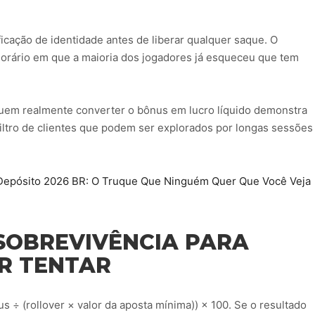
ificação de identidade antes de liberar qualquer saque. O
 horário em que a maioria dos jogadores já esqueceu que tem
uem realmente converter o bônus em lucro líquido demonstra
iltro de clientes que podem ser explorados por longas sessões
Depósito 2026 BR: O Truque Que Ninguém Quer Que Você Veja
SOBREVIVÊNCIA PARA
R TENTAR
nus ÷ (rollover × valor da aposta mínima)) × 100. Se o resultado