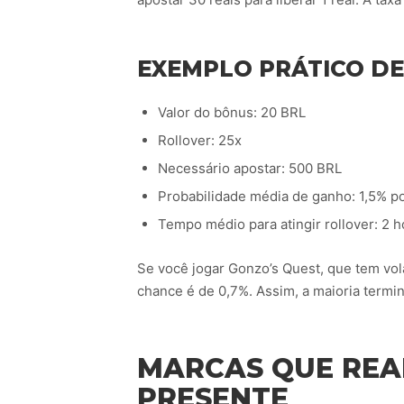
EXEMPLO PRÁTICO DE
Valor do bônus: 20 BRL
Rollover: 25x
Necessário apostar: 500 BRL
Probabilidade média de ganho: 1,5% p
Tempo médio para atingir rollover: 2 h
Se você jogar Gonzo’s Quest, que tem vol
chance é de 0,7%. Assim, a maioria termina
MARCAS QUE RE
PRESENTE