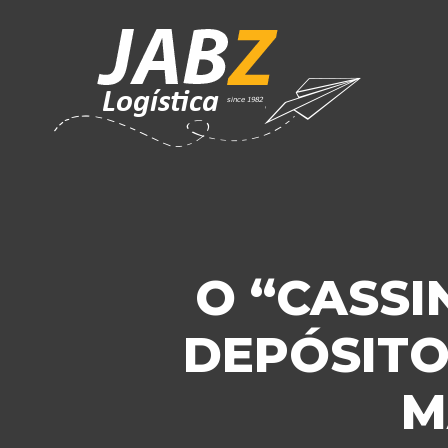
O “CASSI
DEPÓSITO
M