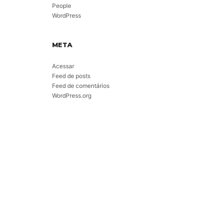
People
WordPress
META
Acessar
Feed de posts
Feed de comentários
WordPress.org