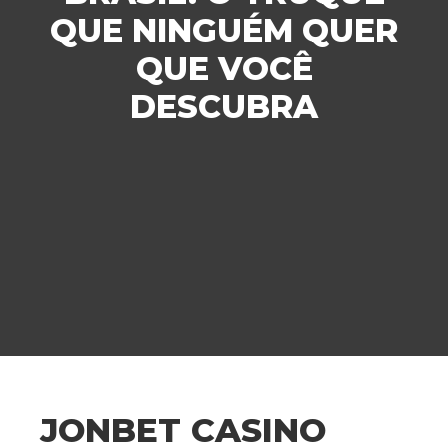
QUE NINGUÉM QUER
QUE VOCÊ
DESCUBRA
JONBET CASINO