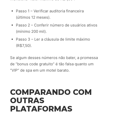
Passo 1 – Verificar auditoria financeira
(últimos 12 meses).
Passo 2 – Conferir número de usuários ativos
(mínimo 200 mil).
Passo 3 – Ler a cláusula de limite máximo
(R$7,50).
Se algum desses números não bater, a promessa
de “bonus code gratuito” é tão falsa quanto um
“VIP” de spa em um motel barato.
COMPARANDO COM
OUTRAS
PLATAFORMAS