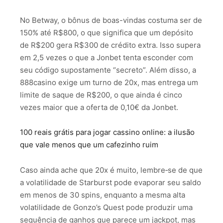
No Betway, o bônus de boas-vindas costuma ser de
150% até R$800, o que significa que um depósito
de R$200 gera R$300 de crédito extra. Isso supera
em 2,5 vezes o que a Jonbet tenta esconder com
seu código supostamente “secreto”. Além disso, a
888casino exige um turno de 20x, mas entrega um
limite de saque de R$200, o que ainda é cinco
vezes maior que a oferta de 0,10€ da Jonbet.
100 reais grátis para jogar cassino online: a ilusão
que vale menos que um cafezinho ruim
Caso ainda ache que 20x é muito, lembre‑se de que
a volatilidade de Starburst pode evaporar seu saldo
em menos de 30 spins, enquanto a mesma alta
volatilidade de Gonzo’s Quest pode produzir uma
sequência de ganhos que parece um jackpot, mas