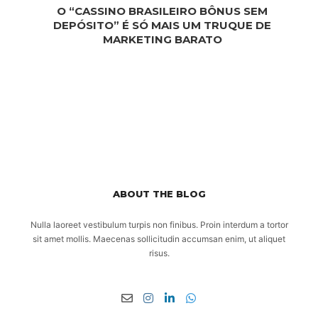
O “CASSINO BRASILEIRO BÔNUS SEM
DEPÓSITO” É SÓ MAIS UM TRUQUE DE
MARKETING BARATO
ABOUT THE BLOG
Nulla laoreet vestibulum turpis non finibus. Proin interdum a tortor
sit amet mollis. Maecenas sollicitudin accumsan enim, ut aliquet
risus.