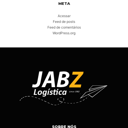
META
Acessar
Feed de posts
Feed de comentários
WordPress.org
SOBRE NÓS