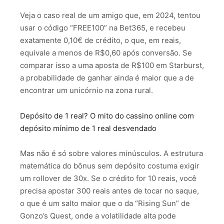
Veja o caso real de um amigo que, em 2024, tentou
usar o código “FREE100” na Bet365, e recebeu
exatamente 0,10€ de crédito, o que, em reais,
equivale a menos de R$0,60 após conversão. Se
comparar isso a uma aposta de R$100 em Starburst,
a probabilidade de ganhar ainda é maior que a de
encontrar um unicórnio na zona rural.
Depósito de 1 real? O mito do cassino online com
depósito mínimo de 1 real desvendado
Mas não é só sobre valores minúsculos. A estrutura
matemática do bônus sem depósito costuma exigir
um rollover de 30x. Se o crédito for 10 reais, você
precisa apostar 300 reais antes de tocar no saque,
o que é um salto maior que o da “Rising Sun” de
Gonzo’s Quest, onde a volatilidade alta pode